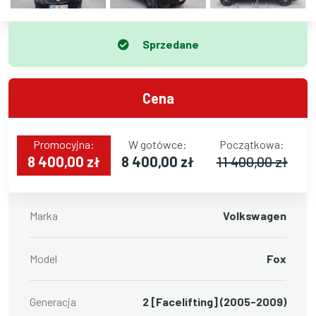
Sprzedane
Cena
Promocyjna:
W gotówce:
Początkowa:
8 400,00 zł
8 400,00 zł
11 400,00 zł
Marka
Volkswagen
Model
Fox
Generacja
2 [Facelifting] (2005-2009)