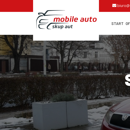
biuro@
START
O