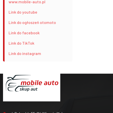
www.mobile-auto.pl
Link do youtube
Link do ogłoszeń otomoto
Link do facebook
Link do TikTok
Link do instagram