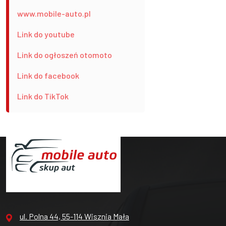
www.mobile-auto.pl
Link do youtube
Link do ogłoszeń otomoto
Link do facebook
Link do TikTok
ul. Polna 44, 55-114 Wisznia Mała