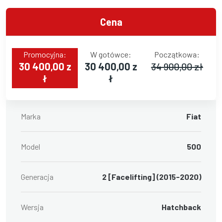
Cena
Promocyjna:
W gotówce:
Początkowa:
30 400,00 z
30 400,00 z
34 900,00 zł
ł
ł
Marka
Fiat
Model
500
Generacja
2 [Facelifting] (2015-2020)
Wersja
Hatchback