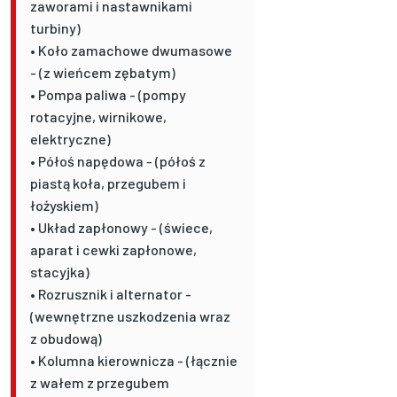
zaworami i nastawnikami
turbiny)
• Koło zamachowe dwumasowe
- (z wieńcem zębatym)
• Pompa paliwa - (pompy
rotacyjne, wirnikowe,
elektryczne)
• Półoś napędowa - (półoś z
piastą koła, przegubem i
łożyskiem)
• Układ zapłonowy - (świece,
aparat i cewki zapłonowe,
stacyjka)
• Rozrusznik i alternator -
(wewnętrzne uszkodzenia wraz
z obudową)
• Kolumna kierownicza - (łącznie
z wałem z przegubem