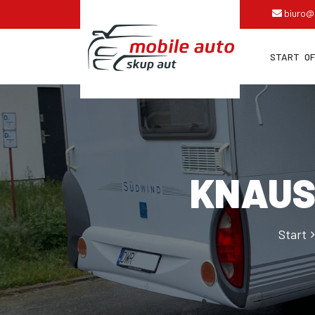
biuro@
START
O
KNAUS 
Start